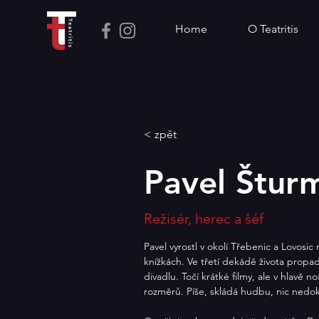
Home
O Teatritis
< zpět
Pavel Štur
Režisér, herec a šéf
Pavel vyrostl v okolí Třebenic a Lovosic 
knížkách. Ve třetí dekádě života propadl
divadlu. Točí krátké filmy, ale v hlavě n
rozměrů. Píše, skládá hudbu, nic nedo