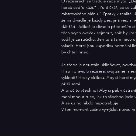
O režisérech se traduje řada mýtů. „Des
herců sedře kůži.“ „Puntičkář, co se zu
mistrovského plánu.“ Zpátky k realitě.
že na divadle je každý pes, jiná ves, a
dát řád. Jelikož je divadlo především st
těch svých oveček sejmout, aniž by jim 
vodil je za ručičku. Jen tu a tam něco u
vyladit. Herci jsou kupodivu normální li
by chtěli hned.
Je třeba je neustále uklidňovat, povzbuz
Hlavní pravidlo režiséra: svůj záměr ne
vyklopit! Hezky oklikou. Aby si herci mys
přišli sami...
A proč to všechno? Aby si pak v ústraní
mohl mnout ruce, jak to všechno jede v
A že už ho nikdo nepotřebuje.
V ten moment začne vymýšlet novou hru