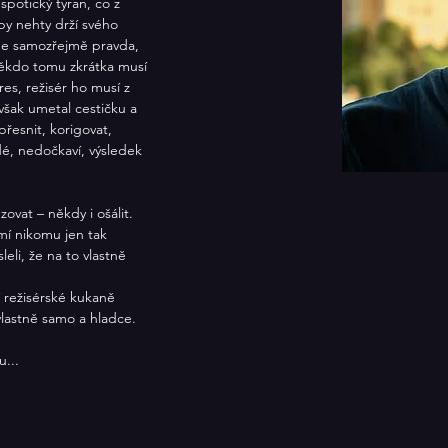
potický tyran, co z 
by nehty drží svého 
 Je samozřejmě pravda, 
 někdo tomu zkrátka musí 
res, režisér ho musí z 
však umetal cestičku a 
přesnit, korigovat, 
dé, nedočkaví, výsledek 
ovat – někdy i ošálit. 
smí nikomu jen tak 
leli, že na to vlastně 
 režisérské kukaně 
lastně samo a hladce. 
...