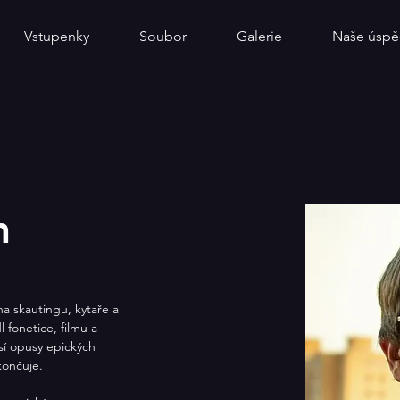
Vstupenky
Soubor
Galerie
Naše úspě
m
na skautingu, kytaře a 
 fonetice, filmu a 
osí opusy epických 
končuje.